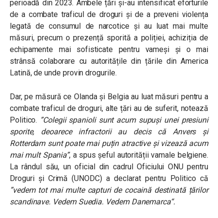
perioadă din 2023. Ambele țări și-au intensificat eforturile
de a combate traficul de droguri și de a preveni violența
legată de consumul de narcotice și au luat mai multe
măsuri, precum o prezență sporită a poliției, achiziția de
echipamente mai sofisticate pentru vameși și o mai
strânsă colaborare cu autoritățile din țările din America
Latină, de unde provin drogurile.
Dar, pe măsură ce Olanda și Belgia au luat măsuri pentru a
combate traficul de droguri, alte țări au de suferit, notează
Politico.
”
Colegii spanioli sunt acum supuși unei presiuni
sporite, deoarece infractorii au decis că Anvers și
Rotterdam sunt poate mai puțin atractive și vizează acum
mai mult Spania
”
, a spus șeful autorității vamale belgiene.
La rândul său, un oficial din cadrul Oficiului ONU pentru
Droguri și Crimă (UNODC) a declarat pentru Politico că
”
vedem tot mai multe capturi de cocaină destinată țărilor
scandinave. Vedem Suedia. Vedem Danemarca
“.