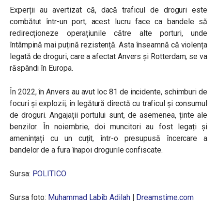
Experții au avertizat că, dacă traficul de droguri este
combătut într-un port, acest lucru face ca bandele să
redirecționeze operațiunile către alte porturi, unde
întâmpină mai puțină rezistență. Asta înseamnă că violența
legată de droguri, care a afectat Anvers și Rotterdam, se va
răspândi în Europa.
În 2022, în Anvers au avut loc 81 de incidente, schimburi de
focuri și explozii, în legătură directă cu traficul și consumul
de droguri. Angajații portului sunt, de asemenea, ținte ale
benzilor. În noiembrie, doi muncitori au fost legați și
amenințați cu un cuțit, într-o presupusă încercare a
bandelor de a fura înapoi drogurile confiscate.
Sursa:
POLITICO
Sursa foto:
Muhammad Labib Adilah
|
Dreamstime.com