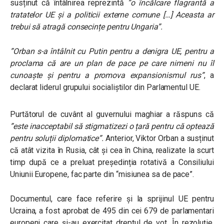
susținut că întâlnirea reprezintă
”o încălcare flagrantă a
tratatelor UE și a politicii externe comune […] Aceasta ar
trebui să atragă consecințe pentru Ungaria”
.
”Orban s-a întâlnit cu Putin pentru a denigra UE, pentru a
proclama că are un plan de pace pe care nimeni nu îl
cunoaște și pentru a promova expansionismul rus”
,
a
declarat liderul grupului socialiștilor din Parlamentul UE.
Purtătorul de cuvânt al guvernului maghiar a răspuns că
”este inacceptabil să stigmatizezi o țară pentru că optează
pentru soluții diplomatice”
.
Anterior, Viktor Orban a susținut
că atât vizita în Rusia, cât și cea în China, realizate la scurt
timp după ce a preluat președinția rotativă a Consiliului
Uniunii Europene, fac parte din “misiunea sa de pace”.
Documentul, care face referire și la sprijinul UE pentru
Ucraina, a fost aprobat de 495 din cei 679 de parlamentari
europeni care și-au exercitat dreptul de vot. În rezoluție,