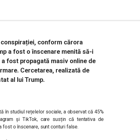
r conspirației, conform cărora
ump a fost o înscenare menită să-i
 a fost propagată masiv online de
ormare. Cercetarea, realizată de
at al lui Trump.
 în studiul rețelelor sociale, a observat că 45%
tagram și TikTok, care susțin că tentativa de
 fost o înscenare, sunt conturi false.