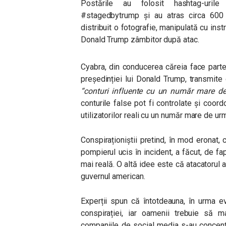
Postările au folosit hashtag-urile
#stagedbytrump și au atras circa 600 de
distribuit o fotografie, manipulată cu instr
Donald Trump zâmbitor după atac.
Cyabra, din conducerea căreia face part
președinției lui Donald Trump, transmite
“
conturi influente cu un număr mare de
conturile false pot fi controlate și coor
utilizatorilor reali cu un număr mare de ur
Conspiraționiștii pretind, în mod eronat
pompierul ucis în incident, a făcut, de fap
mai reală. O altă idee este că atacatorul 
guvernul american.
Experții spun că întotdeauna, în urma e
conspirației, iar oamenii trebuie să ma
companiile de social media s-au concentr