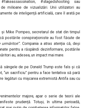
 #fakeassassination, #stagedshooting sau
 milioane de vizualizări. Unii utilizatori au
umente de inteligență artificială, care îl arată pe
e și Mike Pompeo, secretarul de stat din timpul
 că postările conspiraționiste au fost făcute de
 urmăritori”.
Compania a atras atenția că, deși
donate pentru a răspândi dezinformare, postările
măritori au, adesea, un impact mai mare.
, că sângele de pe Donald Trump este fals și că
t, “un sacrificiu” pentru a face tentativa să pară
are legături cu mișcarea extremistă Antifa sau cu
venimentelor majore, apar o serie de teorii ale
nifeste prudență. Totuși, în ultima perioadă,
at mai puțin de combaterea informațiilor false,