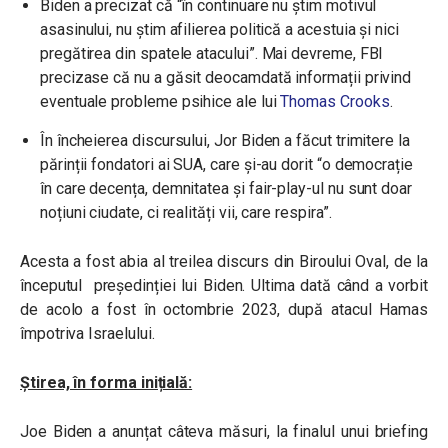
Biden a precizat că “în continuare nu știm motivul
asasinului, nu știm afilierea politică a acestuia și nici
pregătirea din spatele atacului”. Mai devreme, FBI
precizase că nu a găsit deocamdată informații privind
eventuale probleme psihice ale lui
Thomas Crooks
.
În încheierea discursului, Jor Biden a făcut trimitere la
părinții fondatori ai SUA, care și-au dorit “o democrație
în care decența, demnitatea și fair-play-ul nu sunt doar
noțiuni ciudate, ci realități vii, care respira”.
Acesta a fost abia al treilea discurs din Biroului Oval, de la
începutul președinției lui Biden. Ultima dată când a vorbit
de acolo a fost în octombrie 2023, după atacul Hamas
împotriva Israelului.
Știrea, în forma inițială:
Joe Biden a anunțat câteva măsuri, la finalul unui briefing