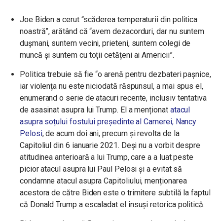
Joe Biden a cerut “scăderea temperaturii din politica
noastră”, arătând că “avem dezacorduri, dar nu suntem
dușmani, suntem vecini, prieteni, suntem colegi de
muncă și suntem cu toții cetățeni ai Americii”.
Politica trebuie să fie “o arenă pentru dezbateri pașnice,
iar violența nu este niciodată răspunsul, a mai spus el,
enumerand o serie de atacuri recente, inclusiv tentativa
de asasinat asupra lui Trump. El a menționat
atacul
asupra soțului fostului președinte al Camerei, Nancy
Pelosi
, de acum doi ani, precum și revolta de la
Capitoliul din 6 ianuarie 2021. Deși nu a vorbit despre
atitudinea anterioară a lui Trump, care a a luat peste
picior atacul asupra lui Paul Pelosi și a evitat să
condamne atacul asupra Capitoliului, menționarea
acestora de către Biden este o trimitere subtilă la faptul
că Donald Trump a escaladat el însuși retorica politică.