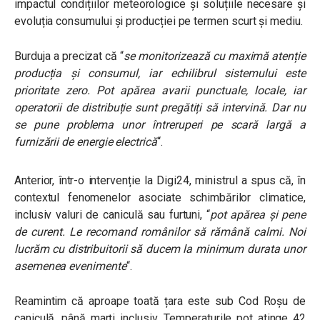
impactul condițiilor meteorologice și soluțiile necesare și
evoluția consumului și producției pe termen scurt și mediu.
Burduja a precizat că “
se monitorizează cu maximă atenție
producția și consumul, iar echilibrul sistemului este
prioritate zero. Pot apărea avarii punctuale, locale, iar
operatorii de distribuție sunt pregătiți să intervină. Dar nu
se pune problema unor întreruperi pe scară largă a
furnizării de energie electrică
“.
Anterior, într-o intervenție la Digi24, ministrul a spus că, în
contextul fenomenelor asociate schimbărilor climatice,
inclusiv valuri de caniculă sau furtuni, “
pot apărea și pene
de curent. Le recomand românilor să rămână calmi. Noi
lucrăm cu distribuitorii să ducem la minimum durata unor
asemenea evenimente
“.
Reamintim că aproape toată țara este sub Cod Roșu de
caniculă, până marți inclusiv. Temperaturile pot atinge 42