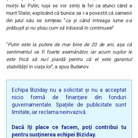
morții lui Putin, rușii se vor simți la fel ca atunci când a
murit Stalin, explicând că bunica sa i-a povestit că oamenii
din jurul său se simțeau “
ca și când întreaga lume s-a
prăbușit și nu știau cum să trăiască în continuare
“.
“
Putin este la putere de mai bine de 20 de ani, așa că
sentimentul va fi foarte asemănător, iar acum rușilor le
este frică să nu-l piardă pentru că el este garantul
stabilității în viața lor
“, a spus Budanov.
Echipa Biziday nu a solicitat și nu a acceptat
nicio formă de finanțare din fonduri
guvernamentale. Spațiile de publicitate sunt
limitate, iar reclama neinvazivă.
Dacă îți place ce facem, poți contribui tu
pentru susținerea echipei Biziday.