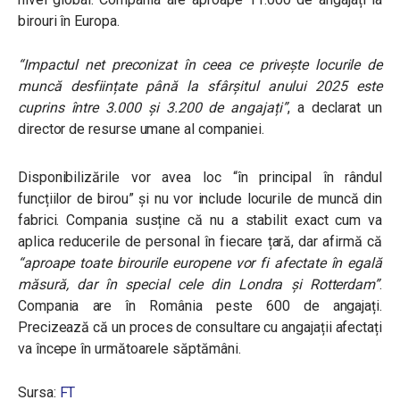
birouri în Europa.
“Impactul net preconizat în ceea ce privește locurile de
muncă desființate până la sfârșitul anului 2025 este
cuprins între 3.000 și 3.200 de angajați”
, a declarat un
director de resurse umane al companiei.
Disponibilizările vor avea loc “în principal în rândul
funcțiilor de birou” și nu vor include locurile de muncă din
fabrici. Compania susține că nu a stabilit exact cum va
aplica reducerile de personal în fiecare țară, dar afirmă că
“aproape toate birourile europene vor fi afectate în egală
măsură, dar în special cele din Londra și Rotterdam”
.
Compania are în România peste 600 de angajați.
Precizează că u
n proces de consultare cu angajații afectați
va începe în următoarele săptămâni.
Sursa:
FT