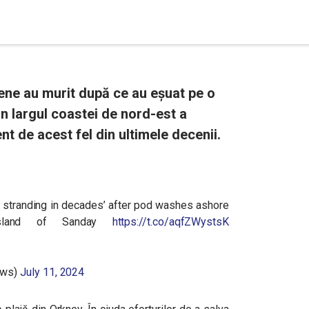
ene au murit după ce au eșuat pe o
in largul coastei de nord-est a
nt de acest fel din ultimele decenii.
stranding in decades’ after pod washes ashore
island of Sanday
https://t.co/aqfZWystsK
ews)
July 11, 2024