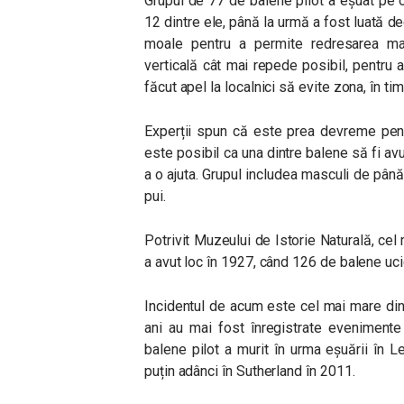
Grupul de 77 de balene pilot a eșuat pe o 
12 dintre ele, până la urmă a fost luată d
moale pentru a permite redresarea mami
verticală cât mai repede posibil, pentru a
făcut apel la localnici să evite zona, în t
Experții spun că este prea devreme pentr
este posibil ca una dintre balene să fi av
a o ajuta. Grupul includea masculi de până
pui.
Potrivit Muzeului de Istorie Naturală, cel
a avut loc în 1927, când 126 de balene uci
Incidentul de acum este cel mai mare din 
ani au mai fost înregistrate evenimente
balene pilot a murit în urma eșuării în L
puțin adânci în Sutherland în 2011.