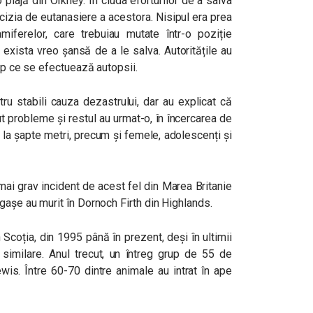
plajă din Orkney. În ciuda eforturilor de a salva
ecizia de eutanasiere a acestora. Nisipul era prea
ferelor, care trebuiau mutate într-o poziție
 exista vreo șansă de a le salva. Autoritățile au
imp ce se efectuează autopsii.
u stabili cauza dezastrului, dar au explicat că
ut probleme și restul au urmat-o, în încercarea de
 la șapte metri, precum și femele, adolescenți și
 mai grav incident de acest fel din Marea Britanie
gașe au murit în Dornoch Firth din Highlands.
Scoția, din 1995 până în prezent, deși în ultimii
 similare. Anul trecut, un întreg grup de 55 de
ewis. Între 60-70 dintre animale au intrat în ape