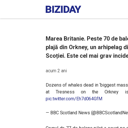
Marea Britanie. Peste 70 de bal
plajă din Orkney, un arhipelag d
Scoției. Este cel mai grav incide
acum 2 ani
Dozens of whales dead in ‘biggest mass 
at Tresness on the Orkney 
pic.twitter.com/Eh7d064GfM
— BBC Scotland News (@BBCScotlandN