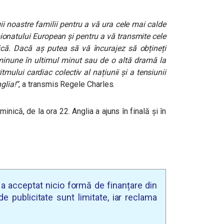
i noastre familii pentru a vă ura cele mai calde
pionatului European și pentru a vă transmite cele
că. Dacă aș putea să vă încurajez să obțineți
i minune în ultimul minut sau de o altă dramă la
itmului cardiac colectiv al națiunii și a tensiunii
glia!”
, a transmis Regele Charles.
minică, de la ora 22. Anglia a ajuns în finală și în
u a acceptat nicio formă de finanțare din
e publicitate sunt limitate, iar reclama