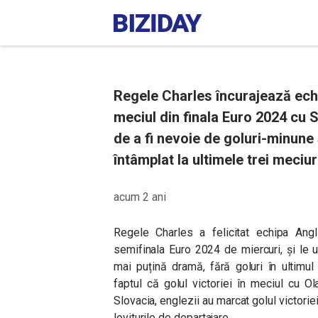
Regele Charles încurajează echip
meciul din finala Euro 2024 cu S
de a fi nevoie de goluri-minune
întâmplat la ultimele trei meciur
acum 2 ani
Regele Charles a felicitat echipa Angli
semifinala Euro 2024 de miercuri, și le u
mai puțină dramă, fără goluri în ultimul
faptul că golul victoriei în meciul cu O
Slovacia, englezii au marcat golul victoriei 
loviturile de departajare.