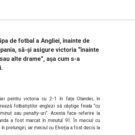
a de fotbal a Angliei, înainte de
pania, să-și asigure victoria “înainte
 sau alte drame”, așa cum s-a
i.
ei pentru victoria cu 2-1 în fața Olandei, în
rează fotbaliștilor englezi să câștige finala “cu
 minut sau penalty-uri”. Acesta face referire la
landa a fost marcat în minutul 91. În meciul cu
în prelungiri, iar meciul cu Elveția a fost decis la