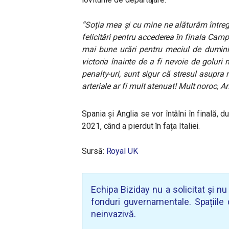
“Soția mea și cu mine ne alăturăm întregi
felicitări pentru accederea în finala Cam
mai bune urări pentru meciul de dumini
victoria înainte de a fi nevoie de golur
penalty-uri, sunt sigur că stresul asupra r
arteriale ar fi mult atenuat! Mult noroc, An
Spania și Anglia se vor întâlni în finală, du
2021, când a pierdut în fața Italiei.
Sursă:
Royal UK
Echipa Biziday nu a solicitat și n
fonduri guvernamentale. Spațiile d
neinvazivă.