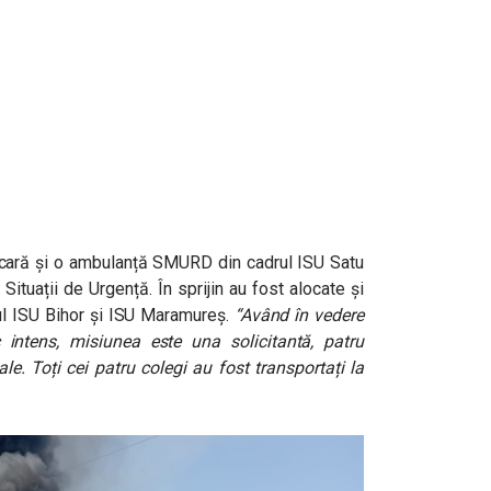
oscară și o ambulanță SMURD din cadrul ISU Satu
Situații de Urgență. În sprijin au fost alocate și
ul ISU Bihor și ISU Maramureș.
“Având în vedere
ic intens, misiunea este una solicitantă, patru
le. Toți cei patru colegi au fost transportați la