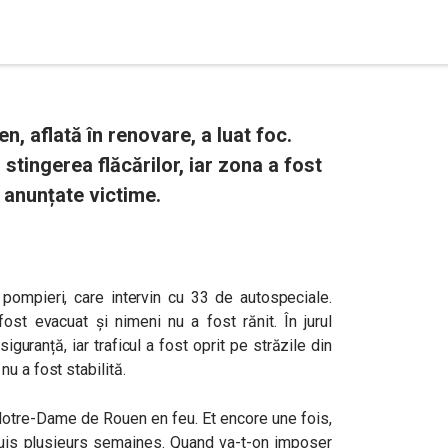
n, aflată în renovare, a luat foc.
stingerea flăcărilor, iar zona a fost
 anunțate victime.
 pompieri, care intervin cu 33 de autospeciale.
fost evacuat și nimeni nu a fost rănit. În jurul
iguranță, iar traficul a fost oprit pe străzile din
u a fost stabilită.
 Notre-Dame de Rouen en feu. Et encore une fois,
puis plusieurs semaines. Quand va-t-on imposer