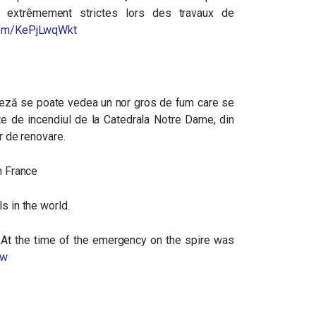
e extrêmement strictes lors des travaux de
.com/KePjLwqWkt
anceză se poate vedea un nor gros de fum care se
ște de incendiul de la Catedrala Notre Dame, din
or de renovare.
in France
s in the world.
. At the time of the emergency on the spire was
yw