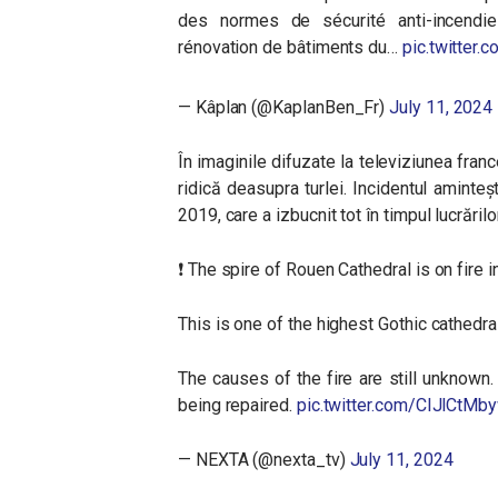
des normes de sécurité anti-incendi
rénovation de bâtiments du…
pic.twitter
— Kâplan (@KaplanBen_Fr)
July 11, 2024
În imaginile difuzate la televiziunea fr
ridică deasupra turlei. Incidentul aminte
2019, care a izbucnit tot în timpul lucrăril
❗️ The spire of Rouen Cathedral is on fire 
This is one of the highest Gothic cathedral
The causes of the fire are still unknown
being repaired.
pic.twitter.com/CIJlCtMb
— NEXTA (@nexta_tv)
July 11, 2024