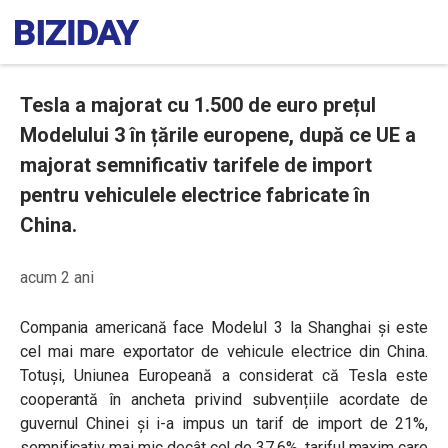
Tesla a majorat cu 1.500 de euro prețul
Modelului 3 în țările europene, după ce UE a
majorat semnificativ tarifele de import
pentru vehiculele electrice fabricate în
China.
acum 2 ani
Compania americană face Modelul 3 la Shanghai și este
cel mai mare exportator de vehicule electrice din China.
Totuși, Uniunea Europeană a considerat că Tesla este
cooperantă în ancheta privind subvențiile acordate de
guvernul Chinei și i-a impus un tarif de import de 21%,
semnificativ mai mic decât cel de 37,6%, tariful maxim care