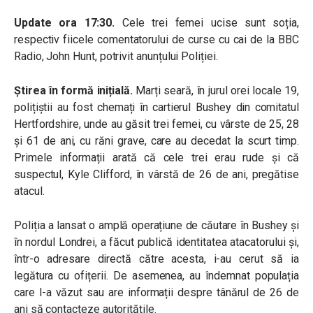
Update ora 17:30.
Cele trei femei ucise sunt soția,
respectiv fiicele comentatorului de curse cu cai de la BBC
Radio, John Hunt, potrivit anunțului Poliției.
Știrea în formă inițială.
Marți seară, în jurul orei locale 19,
polițiștii au fost chemați în cartierul Bushey din comitatul
Hertfordshire, unde au găsit trei femei, cu vârste de 25, 28
și 61 de ani, cu răni grave, care au decedat la scurt timp.
Primele informații arată că cele trei erau rude și că
suspectul, Kyle Clifford, în vârstă de 26 de ani, pregătise
atacul.
Poliția a lansat o amplă operațiune de căutare în Bushey și
în nordul Londrei, a făcut publică identitatea atacatorului și,
într-o adresare directă către acesta, i-au cerut să ia
legătura cu ofițerii. De asemenea, au îndemnat populația
care l-a văzut sau are informații despre tânărul de 26 de
ani să contacteze autoritățile.