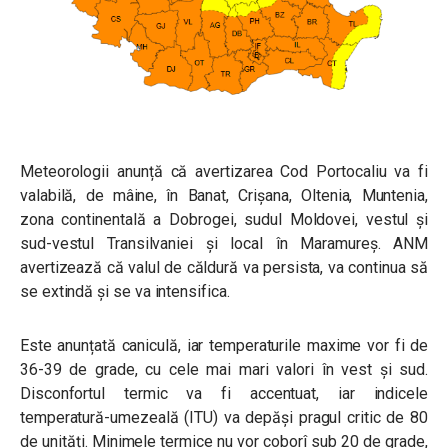
Meteorologii anunță că avertizarea Cod Portocaliu va fi
valabilă, de mâine, în Banat, Crișana, Oltenia, Muntenia,
zona continentală a Dobrogei, sudul Moldovei, vestul și
sud-vestul Transilvaniei și local în Maramureș. ANM
avertizează că valul de căldură va persista, va continua să
se extindă și se va intensifica.
Este anunțată caniculă, iar temperaturile maxime vor fi de
36-39 de grade, cu cele mai mari valori în vest și sud.
Disconfortul termic va fi accentuat, iar indicele
temperatură-umezeală (ITU) va depăși pragul critic de 80
de unități.
Minimele termice nu vor coborî sub 20 de grade,