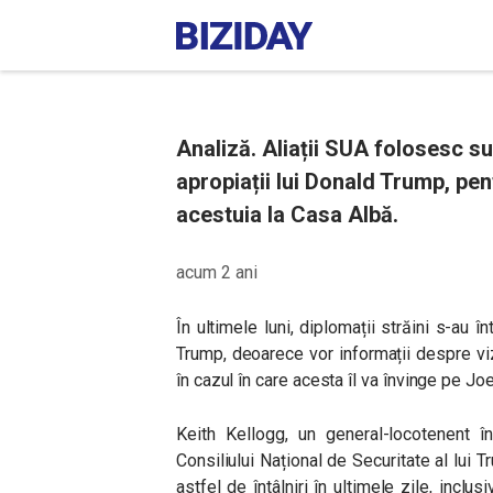
Analiză. Aliații SUA folosesc 
apropiații lui Donald Trump, pen
acestuia la Casa Albă.
acum 2 ani
În ultimele luni, diplomații străini s-au în
Trump, deoarece vor informații despre viz
în cazul în care acesta îl va învinge pe Jo
Keith Kellogg, un general-locotenent î
Consiliului Național de Securitate al lui T
astfel de întâlniri în ultimele zile, inclu