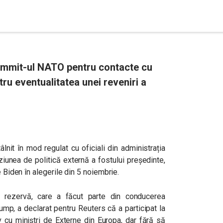
summit-ul NATO pentru contacte cu
tru eventualitatea unei reveniri a
tâlnit în mod regulat cu oficiali din administrația
iunea de politică externă a fostului președinte,
e Biden în alegerile din 5 noiembrie.
n rezervă, care a făcut parte din conducerea
rump, a declarat pentru Reuters că a participat la
siv cu miniștri de Externe din Europa, dar fără să