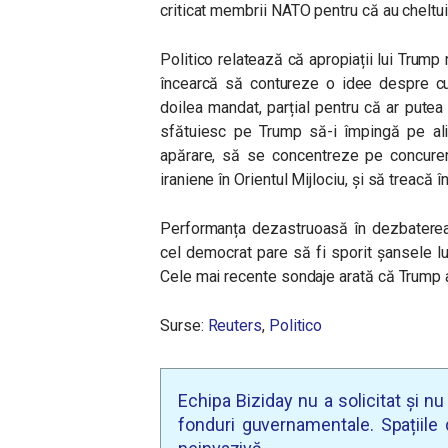
criticat membrii NATO pentru că au cheltui
Politico relatează că apropiații lui Trump
încearcă să contureze o idee despre cum
doilea mandat, parțial pentru că ar putea 
sfătuiesc pe Trump să-i împingă pe alia
apărare, să se concentreze pe concurenț
iraniene în Orientul Mijlociu, și să treacă
Performanța dezastruoasă în dezbaterea 
cel democrat pare să fi sporit șansele l
Cele mai recente sondaje arată că Trump a 
Surse:
Reuters
,
Politico
Echipa Biziday nu a solicitat și n
fonduri guvernamentale. Spațiile d