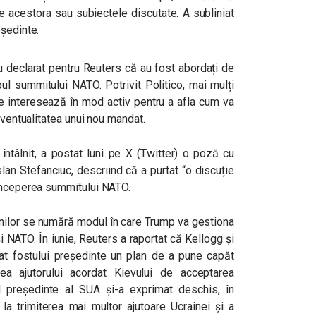
le acestora sau subiectele discutate. A subliniat
eședinte.
p au declarat pentru Reuters că au fost abordați de
pul summitului NATO. Potrivit Politico, mai mulți
se interesează în mod activ pentru a afla cum va
eventualitatea unui nou mandat.
întâlnit, a postat luni pe X (Twitter) o poză cu
lan Stefanciuc, descriind că a purtat “o discuție
 începerea summitului NATO.
enilor se numără modul în care Trump va gestiona
și NATO. În iunie, Reuters a raportat că Kellogg și
ntat fostului președinte un plan de a pune capăt
rea ajutorului acordat Kievului de acceptarea
 președinte al SUA și-a exprimat deschis, în
 la trimiterea mai multor ajutoare Ucrainei și a