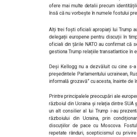
ofere mai multe detalii precum identități
însă că nu vorbește în numele fostului pr
Alți trei foști oficiali apropiați lui Trum
delegații europene pentru discuții în tim
oficiali din țările NATO au confirmat că 
gestiona Trump relațiile transatlantice în 
Deși Kellogg nu a dezvăluit cu cine s-a 
președintele Parlamentului ucrainean, Rus
informală grozavă” cu acesta, înainte de
Printre principalele preocupări ale europ
războiul din Ucraina și relația dintre SUA 
un alt consilier al lui Trump i-au preze
războiului din Ucraina, prin condiționa
discuțiilor de pace cu Moscova. Fostul
repetate rânduri, scepticismul cu privire