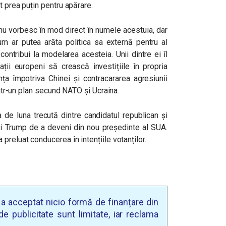
t prea puțin pentru apărare.
 nu vorbesc în mod direct în numele acestuia, dar
 ar putea arăta politica sa externă pentru al
contribui la modelarea acesteia. Unii dintre ei îl
ții europeni să crească investițiile în propria
a împotriva Chinei și contracararea agresiunii
 într-un plan secund NATO și Ucraina.
de luna trecută dintre candidatul republican și
ui Trump de a deveni din nou președinte al SUA.
preluat conducerea în intențiile votanților.
u a acceptat nicio formă de finanțare din
e publicitate sunt limitate, iar reclama