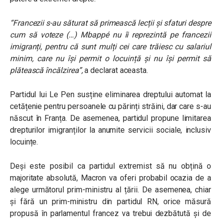
“Francezii s-au săturat să primească lecții și sfaturi despre
cum să voteze (…) Mbappé nu îi reprezintă pe francezii
imigranți, pentru că sunt mulți cei care trăiesc cu salariul
minim, care nu își permit o locuință și nu își permit să
plătească încălzirea”
,
a declarat aceasta.
Partidul lui Le Pen susține eliminarea dreptului automat la
cetățenie pentru persoanele cu părinți străini, dar care s-au
născut în Franța. De asemenea, partidul propune limitarea
drepturilor imigranților la anumite servicii sociale, inclusiv
locuințe.
Deși este posibil ca partidul extremist să nu obțină o
majoritate absolută, Macron va oferi probabil ocazia de a
alege următorul prim-ministru al țării. De asemenea, chiar
și fără un prim-ministru din partidul RN, orice măsură
propusă în parlamentul francez va trebui dezbătută și de