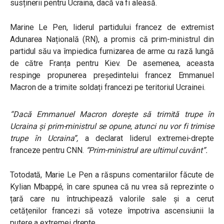
susținerii pentru Ucraina, dacă va fi aleasă.
Marine Le Pen, liderul partidului francez de extremist
Adunarea Națională (RN), a promis că prim-ministrul din
partidul său va împiedica furnizarea de arme cu rază lungă
de către Franța pentru Kiev. De asemenea, aceasta
respinge propunerea președintelui francez Emmanuel
Macron de a trimite soldați francezi pe teritoriul Ucrainei.
“Dacă Emmanuel Macron dorește să trimită trupe în
Ucraina și prim-ministrul se opune, atunci nu vor fi trimise
trupe în Ucraina”
,
a declarat liderul extremei-drepte
franceze pentru CNN.
“Prim-ministrul are ultimul cuvânt”.
Totodată, Marie Le Pen a răspuns comentariilor făcute de
Kylian Mbappé, în care spunea că nu vrea să reprezinte o
țară care nu întruchipează valorile sale și a cerut
cetățenilor francezi să voteze împotriva ascensiunii la
putere a extremei drepte.