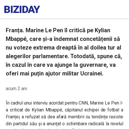
Franța. Marine Le Pen îl critică pe Kylian
Mbappé, care și-a îndemnat concetățenii să
nu voteze extrema dreaptă în al doilea tur al
alegerilor parlamentare. Totodată, spune că,
în cazul în care va ajunge la guvernare, va
oferi mai puțin ajutor militar Ucrainei.
acum 2 ani
În cadrul unui interviu acordat pentru CNN, Marine Le Pen l-
a criticat de Kylian Mbappé, căpitanul echipei de fotbal a
Franței, a refuzat să dea afară membrii cu tendințe rasiste
din partidul său și a anunțat o schimbare radicală la nivelul