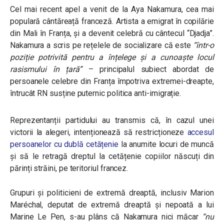
Cel mai recent apel a venit de la Aya Nakamura, cea mai
populară cântăreață franceză. Artista a emigrat în copilărie
din Mali în Franța, și a devenit celebră cu cântecul “Djadja”.
Nakamura a scris pe rețelele de socializare că este
“într-o
poziție potrivită pentru a înțelege și a cunoaște locul
rasismului în țară”
– principalul subiect abordat de
persoanele celebre din Franța împotriva extremei-dreapte,
întrucât RN susține puternic politica anti-imigrație.
Reprezentanții partidului au transmis că, în cazul unei
victorii la alegeri, intenționează să restricționeze
accesul
persoanelor cu dublă cetățenie
la anumite locuri de muncă
și să le retragă dreptul la cetățenie copiilor născuți din
părinți străini, pe teritoriul francez.
Grupuri și politicieni de extremă dreaptă, inclusiv Marion
Maréchal, deputat de extremă dreaptă și nepoată a lui
Marine Le Pen, s-au plâns că Nakamura nici măcar
“nu