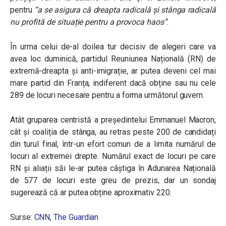
pentru
“a se asigura că dreapta radicală și stânga radicală
nu profită de situație pentru a provoca haos”
.
În urma celui de-al doilea tur decisiv de alegeri care va
avea loc duminică, partidul Reuniunea Națională (RN) de
extremă-dreapta și anti-imigrație, ar putea deveni cel mai
mare partid din Franța, indiferent dacă obține sau nu cele
289 de locuri necesare pentru a forma următorul guvern.
Atât gruparea centristă a președintelui Emmanuel Macron,
cât și coaliția de stânga, au retras peste 200 de candidați
din turul final, într-un efort comun de a limita numărul de
locuri al extremei drepte. Numărul exact de locuri pe care
RN și aliații săi le-ar putea câștiga în Adunarea Națională
de 577 de locuri este greu de prezis, dar un sondaj
sugerează că ar putea obține aproximativ 220.
Surse:
CNN
,
The Guardian