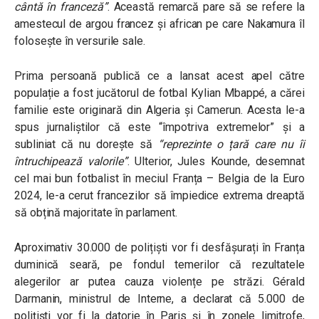
cântă în franceză”
. Această remarcă pare să se refere la
amestecul de argou francez și african pe care Nakamura îl
folosește în versurile sale.
Prima persoană publică ce a lansat acest apel către
populație a fost jucătorul de fotbal Kylian Mbappé, a cărei
familie este originară din Algeria și Camerun. Acesta le-a
spus jurnaliștilor că este “împotriva extremelor” și a
subliniat că nu dorește să
“reprezinte o țară care nu îi
întruchipează valorile”
.
Ulterior, Jules Kounde, desemnat
cel mai bun fotbalist în meciul Franța – Belgia de la Euro
2024, le-a cerut francezilor să împiedice extrema dreaptă
să obțină majoritate în parlament.
Aproximativ 30.000 de polițiști vor fi desfășurați în Franța
duminică seară, pe fondul temerilor că rezultatele
alegerilor ar putea cauza violențe pe străzi. Gérald
Darmanin, ministrul de Interne, a declarat că 5.000 de
polițiști vor fi la datorie în Paris și în zonele limitrofe,