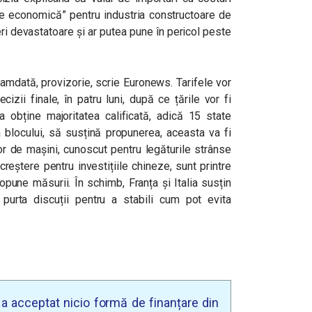
re economică” pentru industria constructoare de
ri devastatoare și ar putea pune în pericol peste
amdată, provizorie, scrie Euronews. Tarifele vor
izii finale, în patru luni, după ce țările vor fi
a obține majoritatea calificată, adică 15 state
locului, să susțină propunerea, aceasta va fi
or de mașini, cunoscut pentru legăturile strânse
creștere pentru investițiile chineze, sunt printre
pune măsurii. În schimb, Franța și Italia susțin
purta discuții pentru a stabili cum pot evita
u a acceptat nicio formă de finanțare din