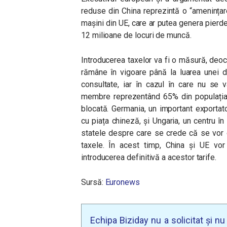
reduse din China reprezintă o “amenința
mașini din UE, care ar putea genera pierde
12 milioane de locuri de muncă.
Introducerea taxelor va fi o măsură, deoc
rămâne în vigoare până la luarea unei dec
consultate, iar în cazul în care nu se v
membre reprezentând 65% din populația b
blocată. Germania, un important exportat
cu piața chineză, și Ungaria, un centru în 
statele despre care se crede că se vor o
taxele. În acest timp, China și UE vor 
introducerea definitivă a acestor tarife.
Sursă:
Euronews
Echipa Biziday nu a solicitat și n