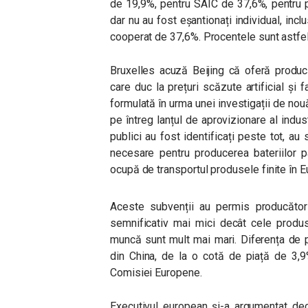
de 19,9%, pentru SAIC de 37,6%, pentru p
dar nu au fost eșantionați individual, inc
cooperat de 37,6%. Procentele sunt astfel u
Bruxelles acuză Beijing că oferă produc
care duc la prețuri scăzute artificial și 
formulată în urma unei investigații de nouă
pe întreg lanțul de aprovizionare al indus
publici au fost identificați peste tot, au 
necesare pentru producerea bateriilor p
ocupă de transportul produsele finite în E
Aceste subvenții au permis producătoril
semnificativ mai mici decât cele produs
muncă sunt mult mai mari. Diferența de p
din China, de la o cotă de piață de 3,9%
Comisiei Europene.
Executivul european și-a argumentat dec