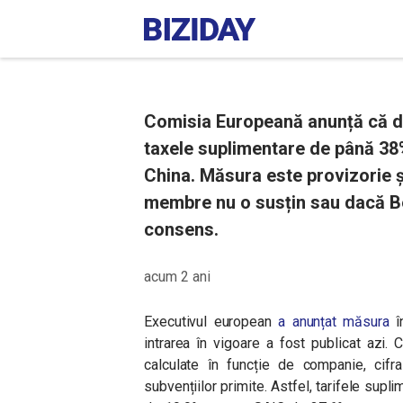
Comisia Europeană anunță că de
taxele suplimentare de până 38%
China. Măsura este provizorie ș
membre nu o susțin sau dacă Bei
consens.
acum 2 ani
Executivul european
a anunțat măsura
î
intrarea în vigoare a fost publicat azi. 
calculate în funcție de companie, cifr
subvențiilor primite. Astfel, tarifele sup