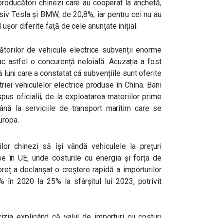
roducători chinezi care au cooperat la anchetă,
lusiv Tesla și BMW, de 20,8%, iar pentru cei nu au
șor diferite față de cele anunțate inițial.
ătorilor de vehicule electrice subvenții enorme
fac astfel o concurență neloială. Acuzația a fost
 luni care a constatat că subvențiile sunt oferite
triei vehiculelor electrice produse în China. Bani
spus oficialii, de la exploatarea materiilor prime
ână la serviciile de transport maritim care se
uropa.
or chinezi să își vândă vehiculele la prețuri
e în UE, unde costurile cu energia și forța de
reț a declanșat o creștere rapidă a importurilor
 în 2020 la 25% la sfârșitul lui 2023, potrivit
izia explicând că valul de importuri cu costuri