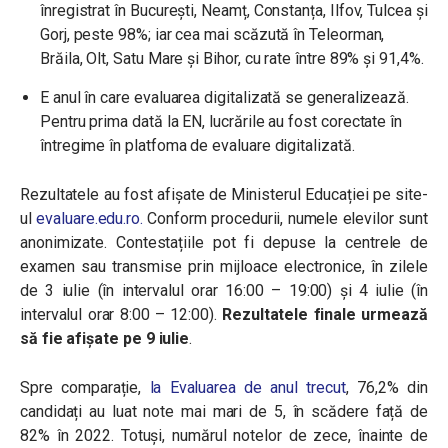
înregistrat în București, Neamț, Constanța, Ilfov, Tulcea și
Gorj, peste 98%; iar cea mai scăzută în Teleorman,
Brăila, Olt, Satu Mare și Bihor, cu rate între 89% și 91,4%.
E anul în care evaluarea digitalizată se generalizează.
Pentru prima dată la EN, lucrările au fost corectate în
întregime în platfoma de evaluare digitalizată.
Rezultatele au fost afișate de Ministerul Educației pe site-
ul
evaluare.edu.ro.
Conform procedurii, numele elevilor sunt
anonimizate. Contestațiile pot fi depuse la centrele de
examen sau transmise prin mijloace electronice, în zilele
de 3 iulie (în intervalul orar 16:00 – 19:00) și 4 iulie (în
intervalul orar 8:00 – 12:00).
Rezultatele finale urmează
să fie afișate pe 9 iulie
.
Spre comparație,
la Evaluarea de anul trecut
, 76,2% din
candidați au luat note mai mari de 5, în scădere față de
82% în 2022. Totuși, numărul notelor de zece, înainte de