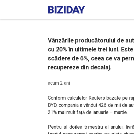
Vânzările producătorului de au
cu 20% în ultimele trei luni. Es
scădere de 6%, ceea ce va perm
recupereze din decalaj.
acum 2 ani
Conform calculelor Reuters bazate pe ra
BYD, compania a vândut 426 de mii de auto
21% mai mult față de ianuarie – martie.
Pentru al doilea trimestru al anului, li