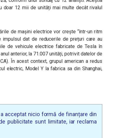
ză, conform unui sondaj cu 12 analiști. Aceștia
cu doar 12 mii de unități mai multe decât rivalul
ările de mașini electrice vor crește “într-un ritm
 impulsul dat de reducerile de prețuri care au
ile de vehicule electrice fabricate de Tesla în
nul anterior, la 71.007 unități, potrivit datelor de
A). În acest context, grupul american a redus
ul electric, Model Y la fabrica sa din Shanghai,
u a acceptat nicio formă de finanțare din
e publicitate sunt limitate, iar reclama