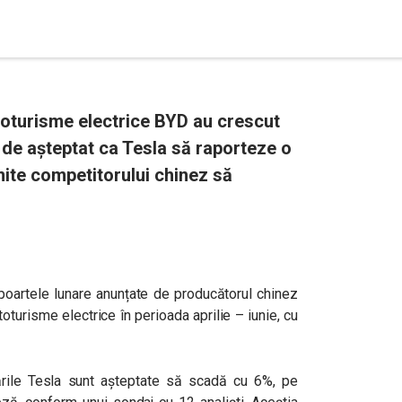
toturisme electrice BYD au crescut
te de așteptat ca Tesla să raporteze o
ite competitorului chinez să
poartele lunare anunțate de producătorul chinez
turisme electrice în perioada aprilie – iunie, cu
vrările Tesla sunt așteptate să scadă cu 6%, pe