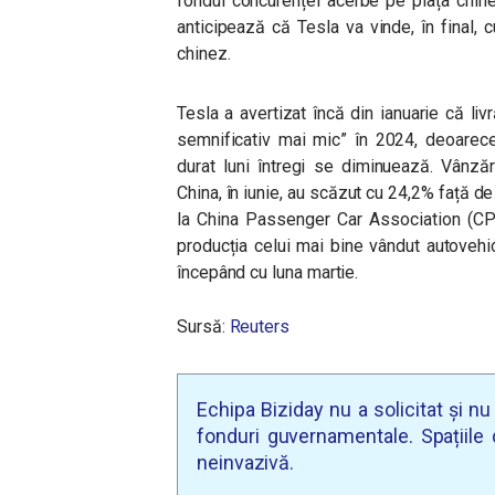
fondul concurenței acerbe pe piața chine
anticipează că Tesla va vinde, în final, 
chinez.
Tesla a avertizat încă din ianuarie că livr
semnificativ mai mic” în 2024, deoarece
durat luni întregi se diminuează. Vânzăr
China, în iunie, au scăzut cu 24,2% față de a
la China Passenger Car Association (CPC
producția celui mai bine vândut autovehic
începând cu luna martie.
Sursă:
Reuters
Echipa Biziday nu a solicitat și n
fonduri guvernamentale. Spațiile d
neinvazivă.