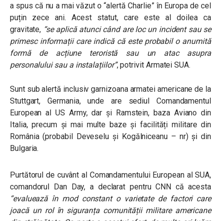
a spus că nu a mai văzut o “alertă Charlie” în Europa de cel
puțin zece ani. Acest statut, care este al doilea ca
gravitate,
“se aplică atunci când are loc un incident sau se
primesc informații care indică că este probabil o anumită
formă de acțiune teroristă sau un atac asupra
personalului sau a instalațiilor”
, potrivit Armatei SUA.
Sunt sub alertă inclusiv garnizoana armatei americane de la
Stuttgart, Germania, unde are sediul Comandamentul
European al US Army, dar și Ramstein, baza Aviano din
Italia, precum și mai multe baze și facilități militare din
România (probabil Deveselu și Kogălniceanu – nr) și din
Bulgaria.
Purtătorul de cuvânt al Comandamentului European al SUA,
comandorul Dan Day, a declarat pentru CNN că acesta
“evaluează în mod constant o varietate de factori care
joacă un rol în siguranța comunității militare americane