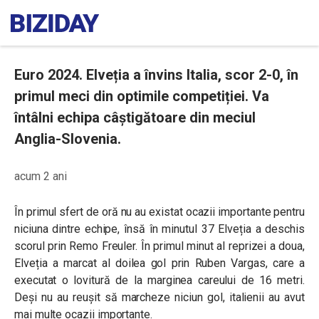
Euro 2024. Elveția a învins Italia, scor 2-0, în
primul meci din optimile competiției. Va
întâlni echipa câștigătoare din meciul
Anglia-Slovenia.
acum 2 ani
În primul sfert de oră nu au existat ocazii importante pentru
niciuna dintre echipe, însă în minutul 37 Elveția a deschis
scorul prin Remo Freuler. În primul minut al reprizei a doua,
Elveția a marcat al doilea gol prin Ruben Vargas, care a
executat o lovitură de la marginea careului de 16 metri.
Deși nu au reușit să marcheze niciun gol, italienii au avut
mai multe ocazii importante.