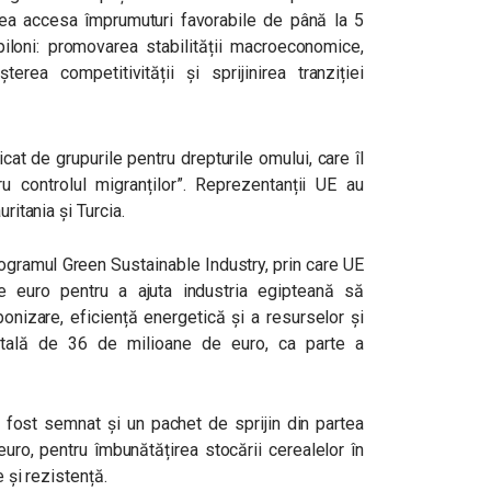
putea accesa împrumuturi favorabile de până la 5
piloni: promovarea stabilității macroeconomice,
erea competitivității și sprijinirea tranziției
icat de grupurile pentru drepturile omului, care îl
 controlul migranților”. Reprezentanții UE au
uritania și Turcia.
ogramul Green Sustainable Industry, prin care UE
 euro pentru a ajuta industria egipteană să
onizare, eficiență energetică și a resurselor și
totală de 36 de milioane de euro, ca parte a
a fost semnat și un pachet de sprijin din partea
uro, pentru îmbunătățirea stocării cerealelor în
e și rezistență.