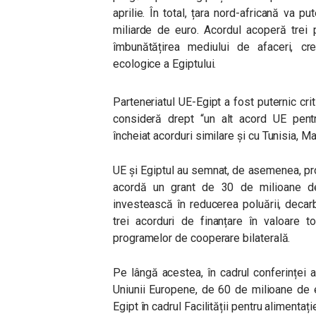
aprilie. În total, țara nord-africană va 
miliarde de euro. Acordul acoperă trei 
îmbunătățirea mediului de afaceri, creșt
ecologice a Egiptului.
Parteneriatul UE-Egipt a fost puternic crit
consideră drept “un alt acord UE pentru
încheiat acorduri similare și cu Tunisia, Ma
UE și Egiptul au semnat, de asemenea, pr
acordă un grant de 30 de milioane de
investească în reducerea poluării, decarb
trei acorduri de finanțare în valoare 
programelor de cooperare bilaterală.
Pe lângă acestea, în cadrul conferinței 
Uniunii Europene, de 60 de milioane de e
Egipt în cadrul Facilității pentru alimentați