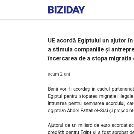
UE acordă Egiptului un ajutor în
a stimula companiile și antrepre
încercarea de a stopa migrația 
acum 2 ani
Banii vor fi acordați în cadrul parteneri
Egiptul pentru stoparea migrației ilegale
întrunirea pentru semnarea acordului, car
egiptean Abdel Fattah el-Sisi și președin
Ajutorul de un miliard de euro acordat 
pregătit pentru Egipt și a fost aprobat de