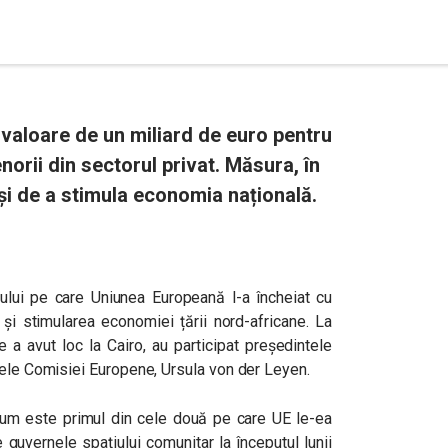
 valoare de un miliard de euro pentru
norii din sectorul privat. Măsura, în
și de a stimula economia națională.
atului pe care Uniunea Europeană l-a încheiat cu
 și stimularea economiei țării nord-africane. La
e a avut loc la Cairo, au participat președintele
tele Comisiei Europene, Ursula von der Leyen.
acum este primul din cele două pe care UE le-ea
 guvernele spațiului comunitar la începutul lunii