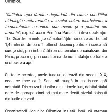
Olimpice.
“Calitatea apei rămâne degradată din cauza condițiilor
hidrologice nefavorabile, a razelor solare insuficiente, a
temperaturilor sezoniere sub medie și a poluării din
amonte”
, explică acum Primăria Parisului într-o declarație.
The Guardian amintește că autoritățile franceze au cheltuit
1,4 miliarde de euro în ultimul deceniu pentru a încerca să
curețe râul, prin îmbunătățirea sistemului de canalizare din
Paris, precum și prin construirea de noi instalații de tratare
și stocare a apei.
Cu toate acestea, unele tuneluri datează din secolul XIX,
ceea ce face ca în Sena să ajungă în continuare apă
netratată. Din cauza furtunilor din ultimele luni, debitul râului
este de aproape cinci ori mai mare decât nivelul obișnuit
din lunile de vară.
Organizatorii Jocurilor Olimpice insistă, însă, că vremea