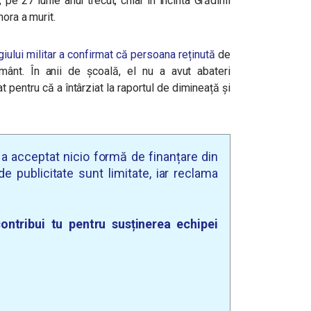
pe 27 iunie anul trecut, chiar în incinta Grădinii
nora a murit.
ului militar a confirmat că persoana reținută
de
țământ. În anii de școală, el nu a avut abateri
t pentru că a întârziat la raportul de dimineață și
u a acceptat nicio formă de finanțare din
e publicitate sunt limitate, iar reclama
ontribui tu pentru susținerea echipei