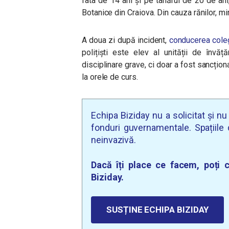
fata de 14 ani și pe tânărul de 20 de ani, 
Botanice din Craiova. Din cauza rănilor, mi
A doua zi după incident,
conducerea colegi
polițiști este elev al unității de învă
disciplinare grave, ci doar a fost sancționa
la orele de curs.
Echipa Biziday nu a solicitat și n
fonduri guvernamentale. Spațiile d
neinvazivă.
Dacă îți place ce facem, poți c
Biziday.
SUSȚINE ECHIPA BIZIDAY