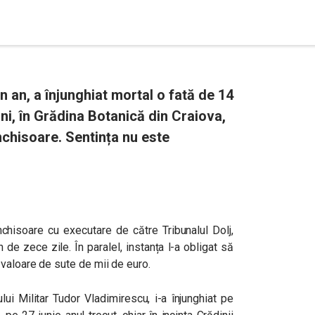
 an, a înjunghiat mortal o fată de 14
ani, în Grădina Botanică din Craiova,
nchisoare. Sentința nu este
chisoare cu executare de către Tribunalul Dolj,
 de zece zile. În paralel, instanța l-a obligat să
valoare de sute de mii de euro.
lui Militar Tudor Vladimirescu, i-a înjunghiat pe