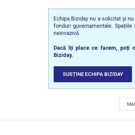
Echipa Biziday nu a solicitat și n
fonduri guvernamentale. Spațiile d
neinvazivă.
Dacă îți place ce facem, poți c
Biziday.
SUSȚINE ECHIPA BIZIDAY
Mai 