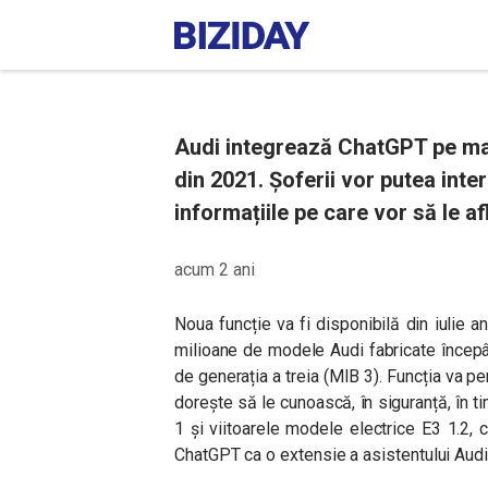
Audi integrează ChatGPT pe ma
din 2021. Șoferii vor putea inte
informațiile pe care vor să le af
acum 2 ani
Noua funcție va fi disponibilă din iulie a
milioane de modele Audi fabricate încep
de generația a treia (MIB 3). Funcția va pe
dorește să le cunoască, în siguranță, în 
1 și viitoarele modele electrice E3 1.2, c
ChatGPT ca o extensie a asistentului Aud