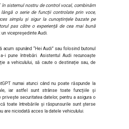
 în sistemul nostru de control vocal, combinăm
 lângă o serie de funcții controlate prin voce,
cces simplu și sigur la cunoștințele bazate pe
mătorul pas către o experiență de cea mai bună
 un vicepreședinte Audi.
ână acum spunând “Hei Audi” sau folosind butonul
 a-i pune întrebări. Asistentul Audi recunoaște
ie a vehiculului, să caute o destinație sau, de
hatGPT numai atunci când nu poate răspunde la
le, iar astfel sunt strânse toate funcțiile și
e privește securitatea datelor, pentru a asigura o
 că toate întrebările și răspunsurile sunt șterse
are niciodată acces la datele vehiculului.