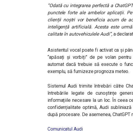
“
Odată cu integrarea perfectă a ChatGPT
punctele forte ale ambelor aplicații. Pe
clienții noștri vor beneficia acum de a
inteligență artificială. Acesta este ur
calitate în autovehiculele Audi”
,
a declarat
Asistentul vocal poate fi activat ca și p
“apăsați și vorbiți” de pe volan pentru
automat dacă trebuie să execute o funcț
exemplu, să furnizeze prognoza meteo.
Sistemul Audi trimite întrebări către C
întrebările legate de cunoștințe genera
informațiile necesare la un loc. În ceea c
confidențialitate optimă, Audi subliniază
după procesare. De asemenea, ChatGPT nu 
Comunicatul Audi