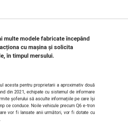
i multe modele fabricate începând
racționa cu mașina și solicita
le, în timpul mersului.
nul acesta pentru proprietarii a aproximativ două
ând din 2021, echipate cu sistemul de informare
rmite șoferului să asculte informațiile pe care își
timp ce conduce. Noile vehicule precum Q6 e-tron
are vor fi lansate anii următori, vor fi dotate cu
i.