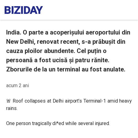
India. O parte a acoperișului aeroportului din
New Delhi, renovat recent, s-a prăbușit din
cauza ploilor abundente. Cel puțin o
persoană a fost ucisă și patru rănite.
Zborurile de la un terminal au fost anulate.
acum 2 ani
🚨 Roof collapses at Delhi airport’s Terminal-1 amid heavy
rains.
One person tragically di*ed while several injured.