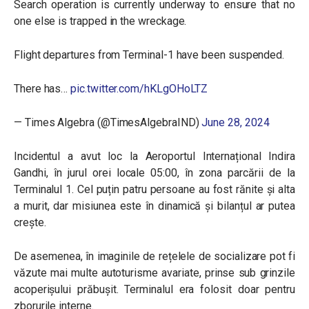
Search operation is currently underway to ensure that no
one else is trapped in the wreckage.
Flight departures from Terminal-1 have been suspended.
There has…
pic.twitter.com/hKLgOHoLTZ
— Times Algebra (@TimesAlgebraIND)
June 28, 2024
Incidentul a avut loc la Aeroportul Internațional Indira
Gandhi, în jurul orei locale 05:00, în zona parcării de la
Terminalul 1. Cel puțin patru persoane au fost rănite și alta
a murit, dar misiunea este în dinamică și bilanțul ar putea
crește.
De asemenea, în imaginile de rețelele de socializare pot fi
văzute mai multe autoturisme avariate, prinse sub grinzile
acoperișului prăbușit. Terminalul era folosit doar pentru
zborurile interne.