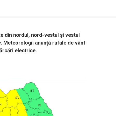
țe din nordul, nord-vestul și vestul
te. Meteorologii anunță rafale de vânt
rcări electrice.