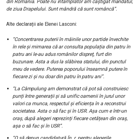
din România. Poate nu întâmplător am câștigat mandatul,
de ziua Drapelului. Sunt mândră că sunt româncă”.
Alte declarații ale Elenei Lasconi:
“Concentrarea puterii în mâinile unor partide învechite
în rele și mimarea că ar consulta populația din patru în
patru ani le-au adus românilor dispreț, furt din
buzunare. Asta a dus la slăbirea statului, din punctul
meu de vedere. Puterea poporului înseamnă putere în
fiecare zi și nu doar din patru în patru ani”.
“La Câmpulung am demonstrat că pot să construiesc
punți între generații și să unific oamenii în jurul unor
valori ca munca, respectul și eficiența în a reconstrui
societatea. Asta o să fac și în USR. Așa cum e într-un
oraș, după alegeri reprezinți fiecare cetățean din oraș,
așa o să fac și în USR”.
“O să depun candidatură [n. r. pentru alegerile