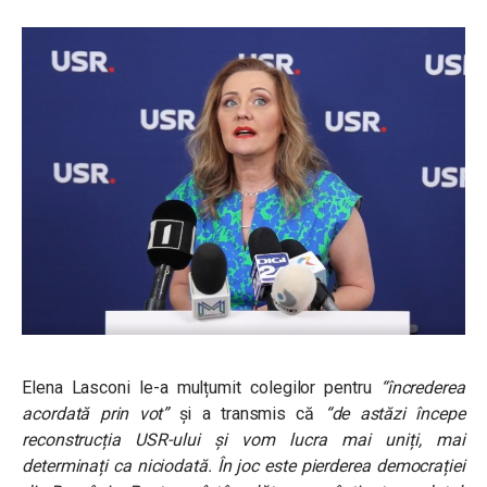
Elena Lasconi le-a mulțumit colegilor pentru
“încrederea
acordată prin vot”
și a transmis că
“de astăzi începe
reconstrucția USR-ului și vom lucra mai uniți, mai
determinați ca niciodată. În joc este pierderea democrației