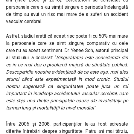
persoanele care s-au simțit singure o perioada îndelungată
de timp au avut un risc mai mare de a suferi un accident
vascular cerebral.
Astfel, studiul arată că acest risc poate fi cu 50% mai mare
la persoanele care se simt singure, comparativ cu cele
care nu au acest sentiment. Dr. Yenee Soh, autorul principal
al studiului, a declarat:
“
Singurătatea este considerată din
ce în ce mai des o problemă majoră de sănătate publică.
Descoperirile noastre evidențiază de ce este așa, mai ales
atunci când este experimentată în mod cronic. Studiul
nostru sugerează că singurătatea poate juca un rol
important în incidența accidentului vascular cerebral, care
este deja una dintre principalele cauze ale invalidității pe
termen lung și mortalității la nivel mondial”
.
Între 2006 și 2008, participanților le-au fost adresate
diferite întrebări despre singurătate. Patru ani mai târziu,