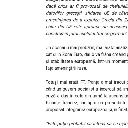
dacă criza ar fi provocată de cheltuieli
datoriilor grecești, sfidarea UE de că
amenințarea de a expulza Grecia din Zo
chiar din UE este aproape de neconcepu
construit în jurul cuplului franco-german”
.
Un scenariu mai probabil, mai arată analiz
cât și în Zona Euro, dar o va frâna creâ
și stabilitatea europeană, într-un moment
fața amenințării ruse.
Totuși, mai arată FT, Franța a mai trecut p
când un guvern socialist a încercat să 
criză a dus în cele din urmă la ascensiu
Finanțe francez, iar apoi ca președinte
propulsat integrarea europeană și, în final
“Este puțin probabil ca istoria să se rep