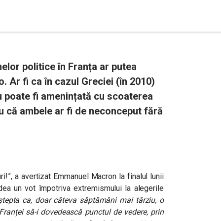
lor politice în Franța ar putea
 Ar fi ca în cazul Greciei (în 2010)
u poate fi amenințată cu scoaterea
u că ambele ar fi de neconceput fără
i!”, a avertizat Emmanuel Macron la finalul lunii
dea un vot împotriva extremismului la alegerile
ștepta ca, doar câteva săptămâni mai târziu, o
 Franței să-i dovedească punctul de vedere, prin