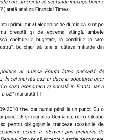
ipate care amenință să scufunde întreaga Uniune
l?”
, arată analiza Financial Times.
ntru primul tur al alegerilor de duminică sunt pe
rema dreaptă și de extrema stângă, ambele
ă cheltuielile bugetare, în condițiile în care
astru”, ba chiar să taie și câteva miliarde din
olitice ar arunca Franța într-o perioadă de
az. În cel mai rău caz, ar duce la adoptarea unor
id o criză economică și socială în Franța. Iar o
 a UE”,
mai arată FT.
9-2010 ține, dar numai până la un punct. Cu o
r pune UE și, mai ales Germania, într-o situație
sc pentru obligațiunile franceze (costurile de
anisme pentru a interveni prin preluarea de
u Berlinul dispuse să accepte o astfel de mișcare,