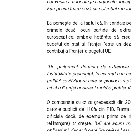
convocarea unor alegeri naționale antic
Europeană într-o criză cu potențial morta
Ea pornește de la faptul că, în sondaje pe
primele două locuri partide de ext
eurosceptice, ambele hotărâte să creasc
bugetul de stat al Franței “este un dez
contribuția Franței la bugetul UE.
“Un parlament dominat de extremele p
instabilitate prelungită, în cel mai bun c
politici costisitoare care ar provoca rap
criză a Franței ar deveni rapid o problemă
O comparație cu criza grecească din 200
datorie publică de 110% din PIB, Franța a
dificială dacă, de exemplu, prima de ri
refinanțare) ar crește.
“UE are acum mec
obligațiuni, dar ar fi oare Bruxelles-ul sa