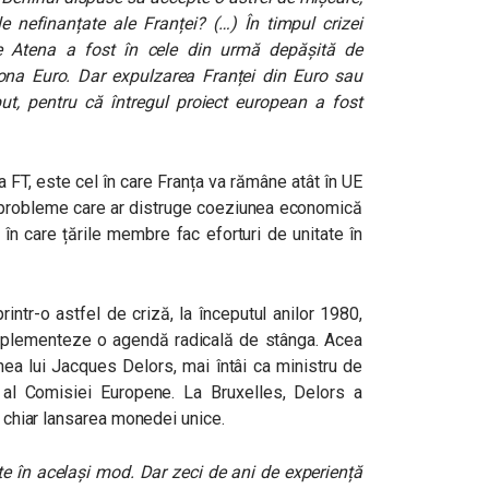
le nefinanțate ale Franței? (…) În timpul crizei
tre Atena a fost în cele din urmă depășită de
na Euro. Dar expulzarea Franței din Euro sau
t, pentru că întregul proiect european a fost
a FT, este cel în care Franța va rămâne atât în UE
nd probleme care ar distruge coeziunea economică
 în care țările membre fac eforturi de unitate în
rintr-o astfel de criză, la începutul anilor 1980,
implementeze o agendă radicală de stânga. Acea
nea lui Jacques Delors, mai întâi ca ministru de
 al Comisiei Europene. La Bruxelles, Delors a
, chiar lansarea monedei unice.
ete în același mod. Dar zeci de ani de experiență