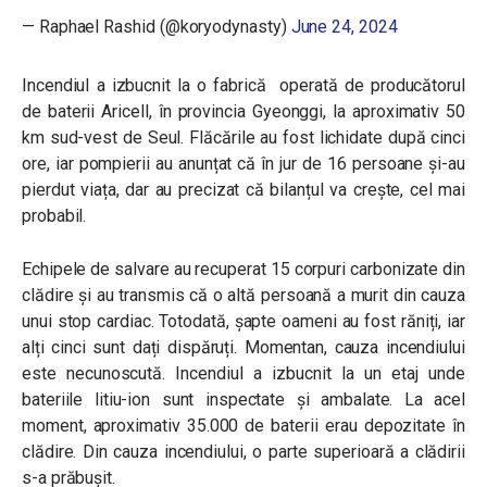
— Raphael Rashid (@koryodynasty)
June 24, 2024
Incendiul a izbucnit la o fabrică operată de producătorul
de baterii Aricell, în provincia Gyeonggi, la aproximativ 50
km sud-vest de Seul. Flăcările au fost lichidate după cinci
ore, iar pompierii au anunțat că în jur de 16 persoane și-au
pierdut viața, dar au precizat că bilanțul va crește, cel mai
probabil.
Echipele de salvare au recuperat 15 corpuri carbonizate din
clădire și au transmis că o altă persoană a murit din cauza
unui stop cardiac. Totodată, șapte oameni au fost răniți, iar
alți cinci sunt dați dispăruți. Momentan, cauza incendiului
este necunoscută. Incendiul a izbucnit la un etaj unde
bateriile litiu-ion sunt inspectate și ambalate. La acel
moment, aproximativ 35.000 de baterii erau depozitate în
clădire. Din cauza incendiului, o parte superioară a clădirii
s-a prăbușit.