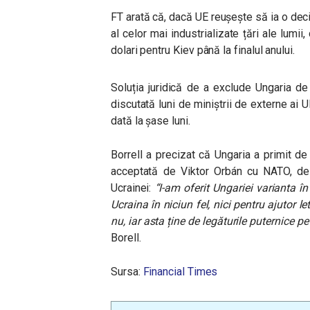
FT arată că, dacă UE reușește să ia o deci
al celor mai industrializate țări ale lum
dolari pentru Kiev până la finalul anului.
Soluția juridică de a exclude Ungaria de l
discutată luni de miniștrii de externe ai U
dată la șase luni.
Borrell a precizat că Ungaria a primit d
acceptată de Viktor Orbán cu NATO, de a 
Ucrainei:
“I-am oferit Ungariei varianta în 
Ucraina în niciun fel, nici pentru ajutor l
nu, iar asta ține de legăturile puternice p
Borell.
Sursa:
Financial Times