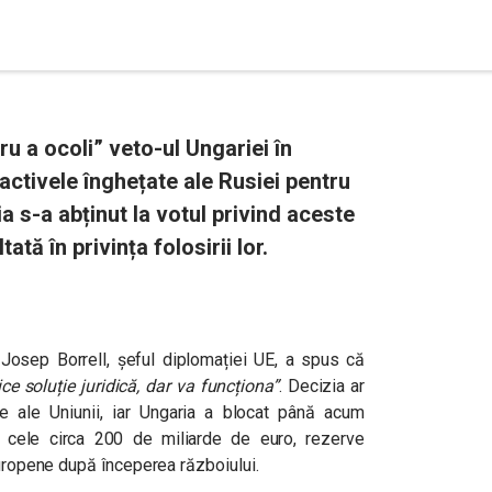
ru a ocoli” veto-ul Ungariei în
n activele înghețate ale Rusiei pentru
a s-a abținut la votul privind aceste
tată în privința folosirii lor.
, Josep Borrell, șeful diplomației UE, a spus că
ice soluție juridică, dar va funcționa”
. Decizia ar
 ale Uniunii, iar Ungaria a blocat până acum
ru cele circa 200 de miliarde de euro, rezerve
europene după începerea războiului.