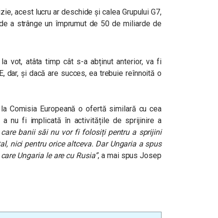
zie, acest lucru ar deschide și calea Grupului G7,
ii, de a strânge un împrumut de 50 de miliarde de
a vot, atâta timp cât s-a abținut anterior, va fi
E, dar, și dacă are succes, ea trebuie reînnoită o
e la Comisia Europeană o ofertă similară cu cea
nu fi implicată în activitățile de sprijinire a
care banii săi nu vor fi folosiți pentru a sprijini
etal, nici pentru orice altceva. Dar Ungaria a spus
e care Ungaria le are cu Rusia”
, a mai spus Josep