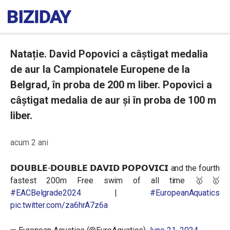
Natație. David Popovici a câștigat medalia
de aur la Campionatele Europene de la
Belgrad, în proba de 200 m liber. Popovici a
câștigat medalia de aur și în proba de 100 m
liber.
acum 2 ani
𝗗𝗢𝗨𝗕𝗟𝗘-𝗗𝗢𝗨𝗕𝗟𝗘 𝗗𝗔𝗩𝗜𝗗 𝗣𝗢𝗣𝗢𝗩𝗜𝗖𝗜 and the fourth
fastest 200m Free swim of all time 🥇🥇
#EACBelgrade2024
|
#EuropeanAquatics
pic.twitter.com/za6hrA7z6a