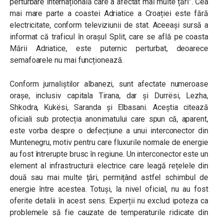
perturbare internațională care a afectat mai multe țări”. Cea
mai mare parte a coastei Adriatice a Croației este fără
electricitate, conform televiziunii de stat. Aceeași sursă a
informat că traficul în orașul Split, care se află pe coasta
Mării Adriatice, este puternic perturbat, deoarece
semafoarele nu mai funcționează.
Conform jurnaliștilor albanezi, sunt afectate numeroase
orașe, inclusiv capitala Tirana, dar și Durrësi, Lezha,
Shkodra, Kukësi, Saranda și Elbasani. Aceștia citează
oficiali sub protecția anonimatului care spun că, aparent,
este vorba despre o defecțiune a unui interconector din
Muntenegru, motiv pentru care fluxurile normale de energie
au fost întrerupte brusc în regiune. Un interconector este un
element al infrastructurii electrice care leagă rețelele din
două sau mai multe țări, permițând astfel schimbul de
energie între acestea. Totuși, la nivel oficial, nu au fost
oferite detalii în acest sens. Experții nu exclud ipoteza ca
problemele să fie cauzate de temperaturile ridicate din