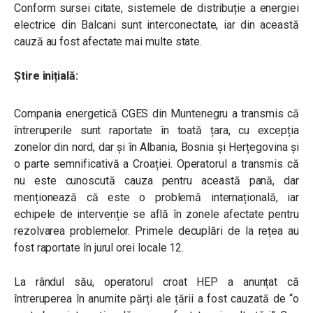
Conform sursei citate, sistemele de distribuție a energiei
electrice din Balcani sunt interconectate, iar din această
cauză au fost afectate mai multe state.
Știre inițială:
Compania energetică CGES din Muntenegru a transmis că
întreruperile sunt raportate în toată țara, cu excepția
zonelor din nord, dar și în Albania, Bosnia și Herțegovina și
o parte semnificativă a Croației. Operatorul a transmis că
nu este cunoscută cauza pentru această pană, dar
menționează că este o problemă internațională, iar
echipele de intervenție se află în zonele afectate pentru
rezolvarea problemelor. Primele decuplări de la rețea au
fost raportate în jurul orei locale 12.
La rândul său, operatorul croat HEP a anunțat că
întreruperea în anumite părți ale țării a fost cauzată de “o