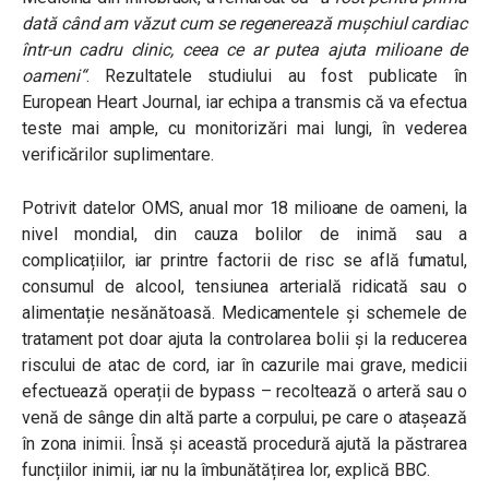
dată când am văzut cum se regenerează mușchiul cardiac
într-un cadru clinic, ceea ce ar putea ajuta milioane de
oameni
“
.
Rezultatele studiului au fost publicate în
European Heart Journal, iar echipa a transmis că va efectua
teste mai ample, cu monitorizări mai lungi, în vederea
verificărilor suplimentare.
Potrivit datelor OMS, anual mor 18 milioane de oameni, la
nivel mondial, din cauza bolilor de inimă sau a
complicațiilor, iar printre factorii de risc se află fumatul,
consumul de alcool, tensiunea arterială ridicată sau o
alimentație nesănătoasă. Medicamentele și schemele de
tratament pot doar ajuta la controlarea bolii și la reducerea
riscului de atac de cord, iar în cazurile mai grave, medicii
efectuează operații de bypass – recoltează o arteră sau o
venă de sânge din altă parte a corpului, pe care o atașează
în zona inimii. Însă și această procedură ajută la păstrarea
funcțiilor inimii, iar nu la îmbunătățirea lor, explică BBC.