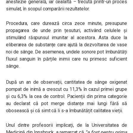
anestezie generală, iar cealaltă – trecută printr-un proces
simulat, în scopul comparării rezultatelor.
Procedura, care durează circa zece minute, presupune
propagarea de unde prin țesuturi, activând celulele și
stimulând răspunsul imunitar al acestora. Asta duce la
eliberarea de substanțe care ajută la dezvoltarea de vase
noi de sânge. De asemenea, undele sonore pot îmbunătăți
fluxul sanguin în părțile inimii care nu primesc suficient
sânge.
După un an de observații, cantitatea de sânge oxigenat
pompat de inimă a crescut cu 11,3% în cazul primei grupe
și cu 6,3% la cea de control. Pacienții din prima categorie
au declarat că pot merge distanțe mai lungi fără să
obosească și că simt că li s-a îmbunătățit calitatea vieții.
Unul dintre profesorii implicați, de la Universitatea de
Medicină din Innsbruck, a remarcat că
“
a fost pentru prima