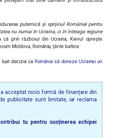
ne protejăm mai bine oamenii și infrastructura
ducerea puternică și sprijinul României pentru
tatea nu numai în Ucraina, ci în întreaga regiune
 că prin războiul din Ucraina, Kievul oprește
recum Moldova, România, țările baltice.
 luat decizia ca
România să doneze Ucrainei un
u a acceptat nicio formă de finanțare din
e publicitate sunt limitate, iar reclama
ontribui tu pentru susținerea echipei