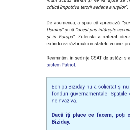
întări scutul aerian și ne va ajuta să 
critică împotriva terorii aeriene a rușilor”.
De asemenea, a spus că apreciază
“con
Ucraina”
și că
“acest pas întărește securi
și în Europa”.
Zelenski a reiterat ideea
extinderea războiului în statele vecine, p
Reamintim, în ședința CSAT de astăzi s-a
sistem Patriot.
Echipa Biziday nu a solicitat și n
fonduri guvernamentale. Spațiile d
neinvazivă.
Dacă îți place ce facem, poți c
Biziday.