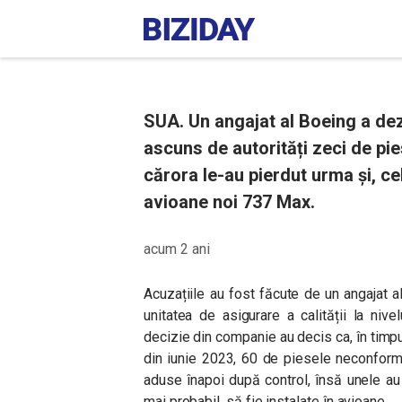
SUA. Un angajat al Boeing a dez
ascuns de autorități zeci de p
cărora le-au pierdut urma și, ce
avioane noi 737 Max.
acum 2 ani
Acuzațiile au fost făcute de un angajat
unitatea de asigurare a calității la niv
decizie din companie au decis ca, în timpu
din iunie 2023, 60 de piesele neconform
aduse înapoi după control, însă unele au f
mai probabil, să fie instalate în avioane.