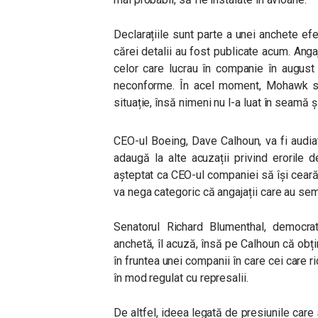
Declarațiile sunt parte a unei anchete ef
cărei detalii au fost publicate acum. Ang
celor care lucrau în companie în august
neconforme. În acel moment, Mohawk sp
situație, însă nimeni nu l-a luat în seamă 
CEO-ul Boeing, Dave Calhoun, va fi audiat
adaugă la alte acuzații privind erorile
așteptat ca CEO-ul companiei să își ceară
va nega categoric că angajații care au se
Senatorul Richard Blumenthal, democra
anchetă, îl acuză, însă pe Calhoun că obțin
în fruntea unei companii în care cei care 
în mod regulat cu represalii.
De altfel, ideea legată de presiunile care