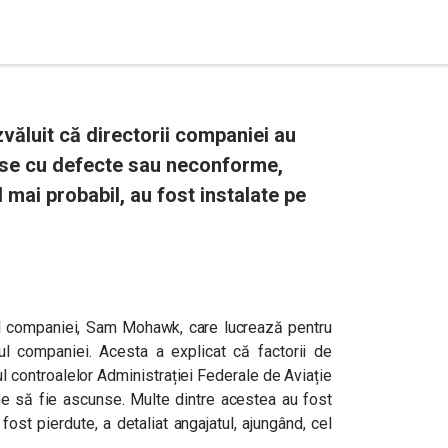
văluit că directorii companiei au
iese cu defecte sau neconforme,
l mai probabil, au fost instalate pe
 al companiei, Sam Mohawk, care lucrează pentru
elul companiei. Acesta a explicat că factorii de
l controalelor Administrației Federale de Aviație
e să fie ascunse. Multe dintre acestea au fost
ost pierdute, a detaliat angajatul, ajungând, cel