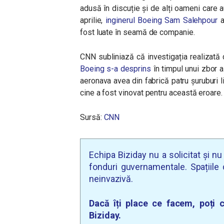
adusă în discuție și de alți oameni care a
aprilie,
inginerul Boeing Sam Salehpour
a
fost luate în seamă de companie.
CNN subliniază că investigația realizat
Boeing s-a desprins
în timpul unui zbor a
aeronava avea din fabrică patru șuruburi l
cine a fost vinovat pentru această eroare.
Sursă:
CNN
Echipa Biziday nu a solicitat și n
fonduri guvernamentale. Spațiile d
neinvazivă.
Dacă îți place ce facem, poți c
Biziday.