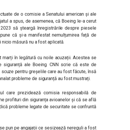
ectuate de o comisie a Senatului american și ale
ajatul a spus, de asemenea, că Boeing le-a cerut
 2023 să șteargă înregistrările despre piesele
une că și-a manifestat nemulțumirea față de
și nicio măsură nu a fost aplicată.
 marți în legătură cu noile acuzații. Acestea se
 de siguranță ale Boeing. CNN scrie că este de
 scuze pentru greșelile care au fost făcute, însă
mnalat probleme de siguranță au fost mustrați.
tul care prezidează comisia responsabilă de
e profituri din siguranța avioanelor și că se află
ridică probleme legate de securitate se confruntă
 se pun pe angajații ce sesizează nereguli a fost