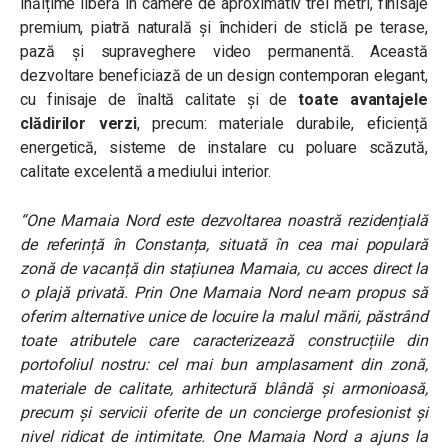
înălțime liberă în camere de aproximativ trei metri, finisaje
premium, piatră naturală și închideri de sticlă pe terase,
pază și supraveghere video permanentă. Această
dezvoltare beneficiază de un design contemporan elegant,
cu finisaje de înaltă calitate și de
toate avantajele
clădirilor verzi
, precum: materiale durabile, eficiență
energetică, sisteme de instalare cu poluare scăzută,
calitate excelentă a mediului interior.
“One Mamaia Nord este dezvoltarea noastră rezidențială
de referință în Constanța, situată în cea mai populară
zonă de vacanță din stațiunea Mamaia, cu acces direct la
o plajă privată. Prin One Mamaia Nord ne-am propus să
oferim alternative unice de locuire la malul mării, păstrând
toate atributele care caracterizează construcțiile din
portofoliul nostru: cel mai bun amplasament din zonă,
materiale de calitate, arhitectură blândă și armonioasă,
precum și servicii oferite de un concierge profesionist și
nivel ridicat de intimitate. One Mamaia Nord a ajuns la