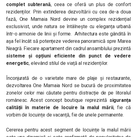
complet subterană
, ceea ce oferă un plus de confort
rezidenților. Prin extinderea dezvoltării cu cea de-a doua
fază, One Mamaia Nord devine un complex rezidențial
exclusivist, unde natura se întâlnește cu eleganța urbană
într-o armonie de linii și forme. Arhitectura este gândită în
așa fel încât să potențeze vederea panoramică spre Marea
Neagră. Fiecare apartament din cadrul ansamblului prezintă
sisteme și opțiuni eficiente din punct de vedere
energetic
, elevând stilul de viață al rezidenților.
Înconjurată de o varietate mare de plaje și restaurante,
dezvoltarea One Mamaia Nord se bucură de proximitatea
zonelor celor mai căutate pentru distracție de pe litoralul
românesc. Acest concept boutique reprezintă
siguranța
calității în materie de locuire la malul mării
, fie că
vorbim de locuințe de vacanță, fie de unele permanente.
Cererea pentru acest segment de locuințe la malul mării