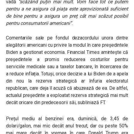
vadă
“
scăzând puțin mai mult. Vom face tot ce putem
pentru a ne asigura că piața este aprovizionată suficient
de bine pentru a asigura un preț cât mai scăzut posibil
pentru consumatorii americani”
.
Comentariile sale pe fondul dezacordului unora dintre
alegătorii americani cu privire la modul în care președintele
Biden a gestionat economia. Financial Times amintește că
președintele a promis reducerea costurilor pentru
serviciile medicale sau a taxelor bancare, în încercarea de
a reduce inflația. Totuși, orice decizie a lui Biden de a apela
din nou la rezerva strategică ar înfuria electoratul
republican, care deja îl acuză că abuzează de ea. De altfel,
actualul președinte a exploatat rezerva strategică mai mult
decât oricare din predecesorii săi, subliniază FT.
Prețul mediu al benzinei era, duminică, de 3,45 de
dolari/galon, mai mic decât anul trecut, dar cu peste 50%
mai mare decât în vremea în care Donald Trump era