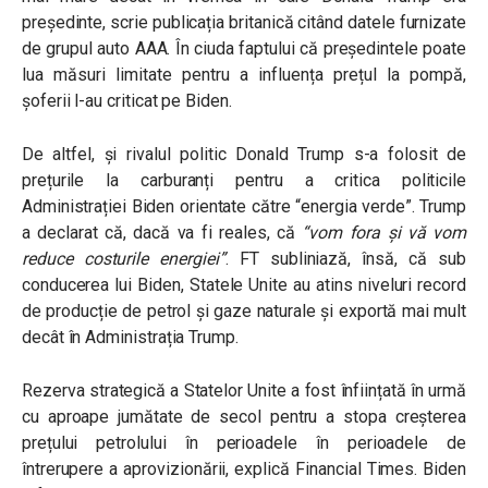
președinte, scrie publicația britanică citând datele furnizate
de grupul auto AAA. În ciuda faptului că președintele poate
lua măsuri limitate pentru a influența prețul la pompă,
șoferii l-au criticat pe Biden.
De altfel, și rivalul politic Donald Trump s-a folosit de
prețurile la carburanți pentru a critica politicile
Administrației Biden orientate către “energia verde”. Trump
a declarat că, dacă va fi reales, că
“vom fora și vă vom
reduce costurile energiei”
. FT subliniază, însă, că sub
conducerea lui Biden, Statele Unite au atins niveluri record
de producție de petrol și gaze naturale și exportă mai mult
decât în Administrația Trump.
Rezerva strategică a Statelor Unite a fost înființată în urmă
cu aproape jumătate de secol pentru a stopa creșterea
prețului petrolului în perioadele în perioadele de
întrerupere a aprovizionării, explică Financial Times. Biden