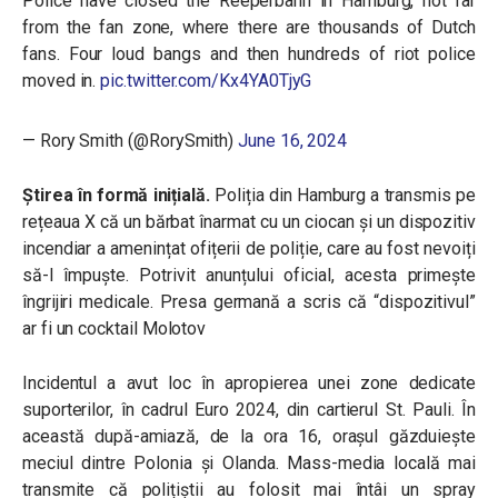
Police have closed the Reeperbahn in Hamburg, not far
from the fan zone, where there are thousands of Dutch
fans. Four loud bangs and then hundreds of riot police
moved in.
pic.twitter.com/Kx4YA0TjyG
— Rory Smith (@RorySmith)
June 16, 2024
Știrea în formă inițială.
Poliția din Hamburg a transmis pe
rețeaua X că un bărbat înarmat cu un ciocan și un dispozitiv
incendiar a amenințat ofițerii de poliție, care au fost nevoiți
să-l împuște. Potrivit anunțului oficial, acesta primește
îngrijiri medicale. Presa germană a scris că “dispozitivul”
ar fi un cocktail Molotov
Incidentul a avut loc în apropierea unei zone dedicate
suporterilor, în cadrul Euro 2024, din cartierul St. Pauli. În
această după-amiază, de la ora 16, orașul găzduiește
meciul dintre Polonia și Olanda. Mass-media locală mai
transmite că polițiștii au folosit mai întâi un spray