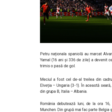
Petru naționala spaniolă au marcat Alva
Yamal (16 ani și 336 de zile) a devenit ce
trimis o pasă de gol.
Meciul a fost cel de-al treilea din cadr
Elveția – Ungaria (3-1). În această seară
din grupa B, Italia – Albania.
România debutează luni, de la ora 16, î
Munchen. Din grupă mai fac parte Belgia ș