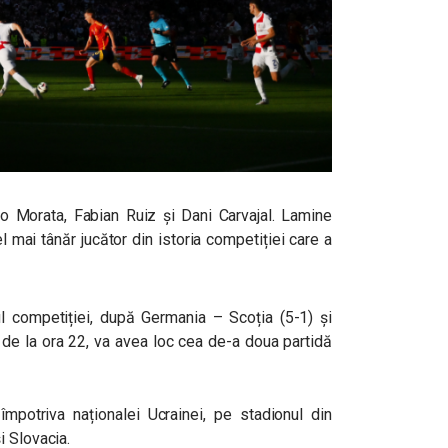
ro Morata, Fabian Ruiz și Dani Carvajal. Lamine
l mai tânăr jucător din istoria competiției care a
ul competiției, după Germania – Scoția (5-1) și
, de la ora 22, va avea loc cea de-a doua partidă
mpotriva naționalei Ucrainei, pe stadionul din
i Slovacia.