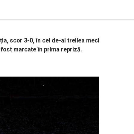
ia, scor 3-0, în cel de-al treilea meci
u fost marcate în prima repriză.