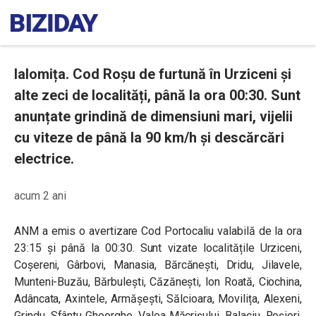
Ialomița. Cod Roșu de furtună în Urziceni și
alte zeci de localități, până la ora 00:30. Sunt
anunțate grindină de dimensiuni mari, vijelii
cu viteze de până la 90 km/h și descărcări
electrice.
acum 2 ani
ANM a emis o avertizare Cod Portocaliu valabilă de la ora
23:15 și până la 00:30. Sunt vizate localitățile Urziceni,
Coșereni, Gârbovi, Manasia, Bărcănești, Dridu, Jilavele,
Munteni-Buzău, Bărbulești, Căzănești, Ion Roată, Ciochina,
Adâncata, Axintele, Armășești, Sălcioara, Movilița, Alexeni,
Grindu, Sfântu Gheorghe, Valea Măcrișului, Balaciu, Roșiori,