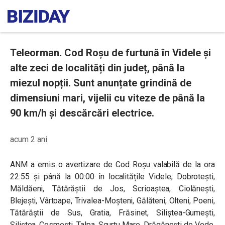
Teleorman. Cod Roșu de furtună în Videle și
alte zeci de localități din județ, până la
miezul nopții. Sunt anunțate grindină de
dimensiuni mari, vijelii cu viteze de până la
90 km/h și descărcări electrice.
acum 2 ani
ANM a emis o avertizare de Cod Roșu valabilă de la ora
22:55 și până la 00:00 în localitățile Videle, Dobrotești,
Măldăeni, Tătărăștii de Jos, Scrioaștea, Ciolănești,
Blejești, Vârtoape, Trivalea-Moșteni, Gălăteni, Olteni, Poeni,
Tătărăștii de Sus, Gratia, Frăsinet, Siliștea-Gumești,
Siliștea, Cosmești, Talpa, Scurtu Mare, Drăgănești de Vede,