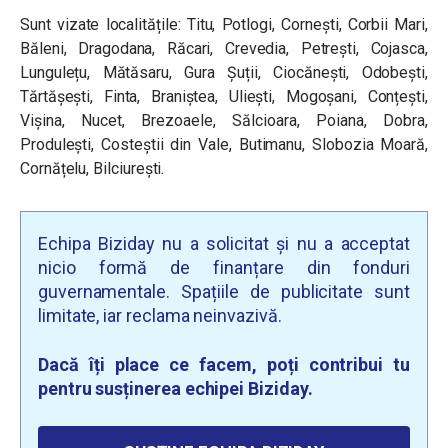
Sunt vizate localitățile: Titu, Potlogi, Cornești, Corbii Mari,
Băleni, Dragodana, Răcari, Crevedia, Petrești, Cojasca,
Lungulețu, Mătăsaru, Gura Șuții, Ciocănești, Odobești,
Tărtășești, Finta, Braniștea, Uliești, Mogoșani, Conțești,
Vișina, Nucet, Brezoaele, Sălcioara, Poiana, Dobra,
Produlești, Costeștii din Vale, Butimanu, Slobozia Moară,
Cornățelu, Bilciurești.
Echipa Biziday nu a solicitat și nu a acceptat
nicio formă de finanțare din fonduri
guvernamentale. Spațiile de publicitate sunt
limitate, iar reclama neinvazivă.
Dacă îți place ce facem, poți contribui tu
pentru susținerea echipei Biziday.