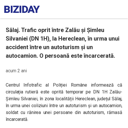
Sălaj. Trafic oprit între Zalău și Șimleu
Silvaniei (DN 1H), la Hereclean, în urma unui
accident între un autoturism și un
autocamion. O persoană este încarcerată.
acum 2 ani
Centrul Infotrafic al Poliției Române informează că
circulația rutieră este oprită temporar pe DN 1H Zalău-
Șimleu Silvaniei, în zona localității Hereclean, județul Sălaj,
în urma unei coliziuni între un autoturism și un autocamion,
soldat cu rănirea unei persoane din autoturism, rămasă
încarcerată.