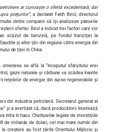
petroliere ar cunoaște o ofertă excedentară, dar
pra prețurilor”
,
a declarat Fatih Birol, directorul
multe dintre companii să își analizeze planurile
creșterii ofertei. Birol a indicat trei factori care vor
i scăzut de benzină, pe fondul tranziției la
Saudite și altor țări din regiune către energia din
ului de țiței în China.
ă omenirea se află la “începutul sfârșitului erei
etrol, gaze naturale și cărbune va scădea înainte
rii rețelelor de energie din surse regenerabile și
ii din industria petrolieră. Secretarul general al
e” și a avertizat că, dacă producătorii încetează
a intra în haos. Cheltuielile legate de investițiile
38 de miliarde de dolari, cel mai mare număr din
 la creștere au fost țările Orientului Mijlociu și