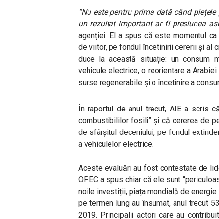
“Nu este pentru prima dată când piețele 
un rezultat important ar fi presiunea asu
agenției. El a spus că este momentul ca 
de viitor, pe fondul încetinirii cererii și al 
duce la această situație: un consum ma
vehicule electrice, o reorientare a Arabiei 
surse regenerabile și o încetinire a consum
În raportul de anul trecut, AIE a scris c
combustibililor fosili” și că cererea de p
de sfârșitul deceniului, pe fondul extinde
a vehiculelor electrice.
Aceste evaluări au fost contestate de lider
OPEC a spus chiar că ele sunt “periculoas
noile investiții, piața mondială de energie v
pe termen lung au însumat, anul trecut 5
2019. Principalii actori care au contribuit