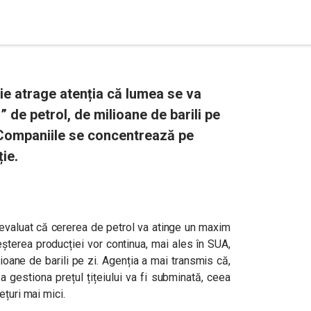
ie atrage atenția că lumea se va
” de petrol, de milioane de barili pe
. Companiile se concentrează pe
ie.
 evaluat că cererea de petrol va atinge un maxim
reșterea producției vor continua, mai ales în SUA,
ioane de barili pe zi. Agenția a mai transmis că,
 gestiona prețul țițeiului va fi subminată, ceea
ețuri mai mici.