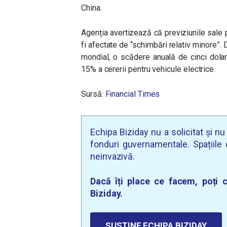
China.
Agenția avertizează că previziunile sale 
fi afectate de “schimbări relativ minore”.
mondial, o scădere anuală de cinci dolari 
15% a cererii pentru vehicule electrice.
Sursă:
Financial Times
Echipa Biziday nu a solicitat și n
fonduri guvernamentale. Spațiile d
neinvazivă.
Dacă îți place ce facem, poți c
Biziday.
SUSȚINE ECHIPA BIZIDAY