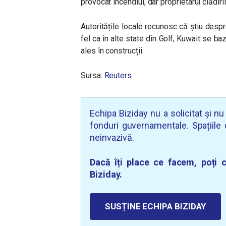
provocat incendiul, dar proprietarul clădirii
Autoritățile locale recunosc că știu desp
fel ca în alte state din Golf, Kuwait se b
ales în construcții.
Sursa:
Reuters
Echipa Biziday nu a solicitat și n
fonduri guvernamentale. Spațiile d
neinvazivă.
Dacă îți place ce facem, poți c
Biziday.
SUSȚINE ECHIPA BIZIDAY