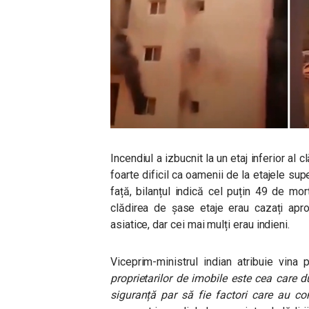
Incendiul a izbucnit la un etaj inferior al c
foarte dificil ca oamenii de la etajele su
față, bilanțul indică cel puțin 49 de morț
clădirea de șase etaje erau cazați apr
asiatice, dar cei mai mulți erau indieni.
Viceprim-ministrul indian atribuie vina 
proprietarilor de imobile este cea care d
siguranță par să fie factori care au con