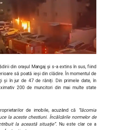
lădirii din orașul Mangaj și s-a extins în sus, fiind
perioare să poată ieși din clădire. În momentul de
i și în jur de 47 de răniți. Din primele date, în
oximativ 200 de muncitori din mai multe state
proprietarilor de imobile, acuzând că
“lăcomia
uce la aceste chestiuni. Încălcările normelor de
tribuit la această situație”.
Nu este clar ce a