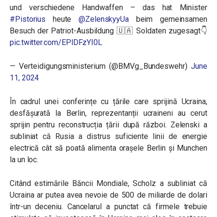
und verschiedene Handwaffen – das hat Minister
#Pistorius
heute
@ZelenskyyUa
beim gemeinsamen
Besuch der Patriot-Ausbildung 🇺🇦 Soldaten zugesagt👇
pic.twitter.com/EPlDFzYI0L
— Verteidigungsministerium (@BMVg_Bundeswehr)
June
11, 2024
În cadrul unei conferințe cu țările care sprijină Ucraina,
desfășurată la Berlin, reprezentanții ucraineni au cerut
sprijin pentru reconstrucția țării după război. Zelenski a
subliniat că Rusia a distrus suficiente linii de energie
electrică cât să poată alimenta orașele Berlin și Munchen
la un loc.
Citând estimările Băncii Mondiale, Scholz a subliniat că
Ucraina ar putea avea nevoie de 500 de miliarde de dolari
într-un deceniu. Cancelarul a punctat că firmele trebuie