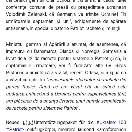
Cancelarul german Olaf Scholz a transmis, în cadrul unei
conferințe comune de presă cu președintele ucrainean
Volodimir Zelenski, că Germania va trimite Ucrainei, “în
următoarele săptămâni și luni”, echipamente de apărare
antiaeriană, în special o baterie Patriot, rachete și muniții.
Ministrul german al Apărării a anunțat, de asemenea, că
împreună cu Danemarca, Olanda și Norvegia, Germania a
livrat deja 32 de rachete pentru sistemele Patriot și că, în
săptămânile următoare, vor fi furnizate alte 68. Biros
Pistorius a amintit că a vizitat, recent, Odesa, și a spus că
a văzut cu ochii lui
“consecințele atacurilor cu rachete din
partea Rusiei. După ce am văzut cât de critică este
apărarea antiaeriană a Ucrainei pentru supraviețuirea țării,
am plăcerea de a anunța livrarea unui număr semnificativ
de rachete pentru sistemele Patriot”.
Neues 🇩🇪Unterstützungspaket für die
#Ukraine
: 100
#Patriot
-Lenkflugkörper, mehrere tausend Kampfdrohnen