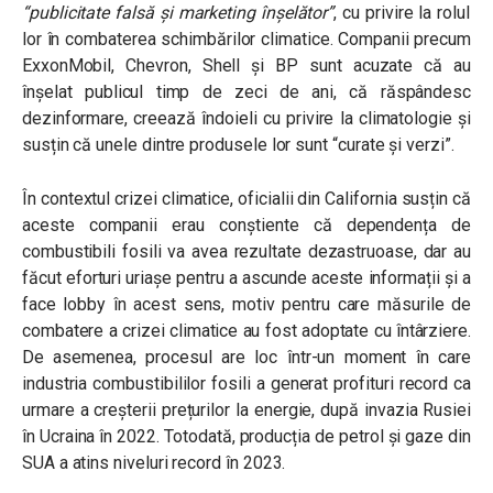
“
publicitate falsă și marketing înșelător”
,
cu privire la rolul
lor în combaterea schimbărilor climatice. Companii precum
ExxonMobil, Chevron, Shell și BP sunt acuzate că au
înșelat publicul timp de zeci de ani, că răspândesc
dezinformare, creează îndoieli cu privire la climatologie și
susțin că unele dintre produsele lor sunt “curate și verzi”.
În contextul crizei climatice, oficialii din California susțin că
aceste companii erau conștiente că dependența de
combustibili fosili va avea rezultate dezastruoase, dar au
făcut eforturi uriașe pentru a ascunde aceste informații și a
face lobby în acest sens, motiv pentru care măsurile de
combatere a crizei climatice au fost adoptate cu întârziere.
De asemenea, procesul are loc într-un moment în care
industria combustibililor fosili a generat profituri record ca
urmare a creșterii prețurilor la energie, după invazia Rusiei
în Ucraina în 2022. Totodată, producția de petrol și gaze din
SUA a atins niveluri record în 2023.